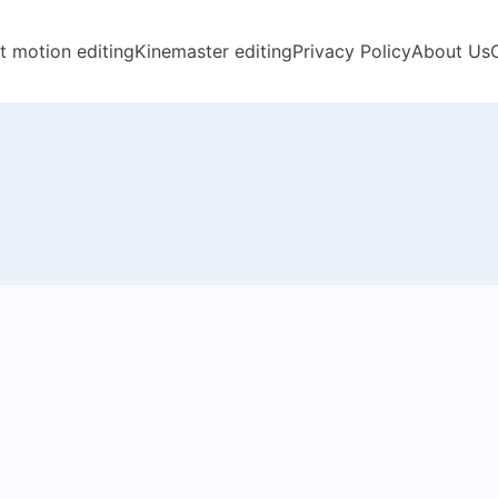
t motion editing
Kinemaster editing
Privacy Policy
About Us