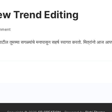
w Trend Editing
on
omment
Ganpati
 पाटील तुमच्या सगळ्यांचे मनापासुन सहर्ष स्वागत करतो. मित्रांनो आज
Bappa
New
Trend
Editing