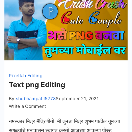
Pixellab Editing
Text png Editing
By
shubhampatil5778
September 21, 2021
on
Write a Comment
Text
नमस्कार मित्र मैत्रिणींनो मी तुमचा मित्र शुभम पाटील तुमच्या
png
Editing
सगळ्यांचे मनापासून स्वागत करतो आजच्या आपल्या पोस्ट