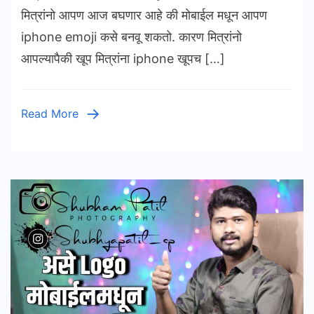
Edit
मित्रांनो आपण आज बघणार आहे की मोबाईल मधून आपण
in
iphone emoji कसे बनवू शकतो. कारण मित्रांनो
pixe
आपल्यापैकी खूप मित्रांना iphone खूपच […]
Read More