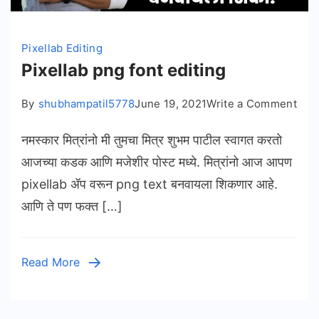
Pixellab Editing
Pixellab png font editing
on
By
shubhampatil5778
June 19, 2021
Write a Comment
Pixe
नमस्कार मित्रांनो मी तुमचा मित्र शुभम पाटील स्वागत करतो
png
font
आजच्या कडक आणि मजेशीर पोस्ट मध्ये. मित्रांनो आज आपण
edit
pixellab ॲप वरून png text बनवायला शिकणार आहे.
आणि ते पण फक्त […]
Read More