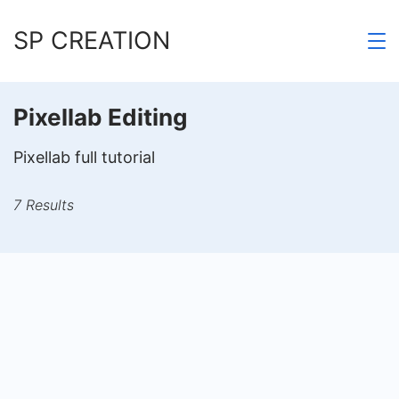
Skip
SP CREATION
to
content
Pixellab Editing
Pixellab full tutorial
7 Results