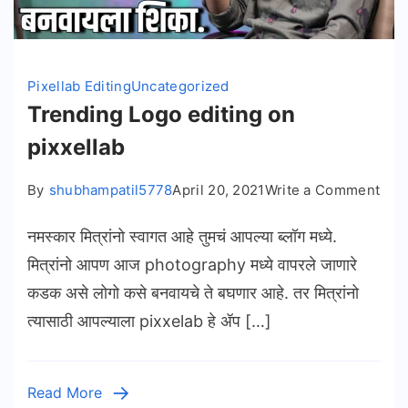
Pixellab Editing
Uncategorized
Trending Logo editing on
pixxellab
on
By
shubhampatil5778
April 20, 2021
Write a Comment
Tre
नमस्कार मित्रांनो स्वागत आहे तुमचं आपल्या ब्लॉग मध्ये.
Log
edit
मित्रांनो आपण आज photography मध्ये वापरले जाणारे
on
कडक असे लोगो कसे बनवायचे ते बघणार आहे. तर मित्रांनो
pixx
त्यासाठी आपल्याला pixxelab हे ॲप […]
Read More