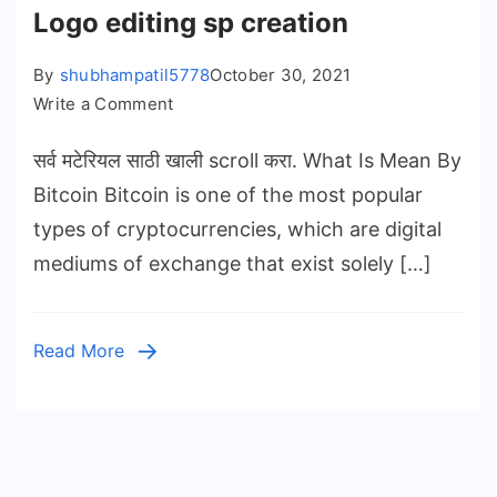
Logo editing sp creation
By
shubhampatil5778
October 30, 2021
on
Write a Comment
Logo
सर्व मटेरियल साठी खाली scroll करा. What Is Mean By
editing
sp
Bitcoin Bitcoin is one of the most popular
creation
types of cryptocurrencies, which are digital
mediums of exchange that exist solely […]
Read More