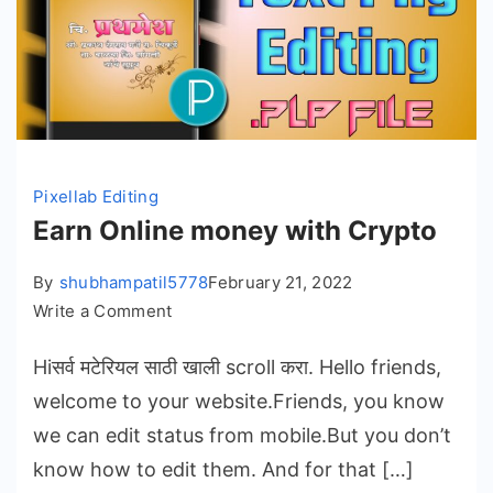
Pixellab Editing
Earn Online money with Crypto
By
shubhampatil5778
February 21, 2022
on
Write a Comment
Earn
Hiसर्व मटेरियल साठी खाली scroll करा. Hello friends,
Online
money
welcome to your website.Friends, you know
with
we can edit status from mobile.But you don’t
Crypto
know how to edit them. And for that […]