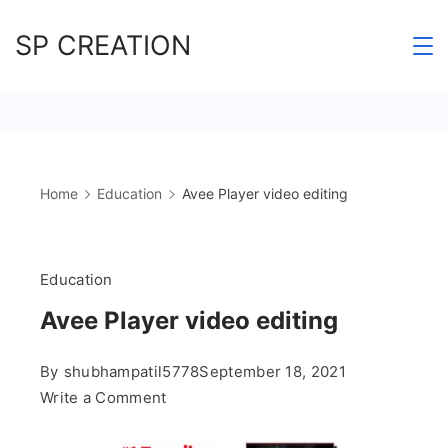
Skip
SP CREATION
to
content
Home
Education
Avee Player video editing
Education
Avee Player video editing
By
shubhampatil5778
September 18, 2021
on
Write a Comment
Avee