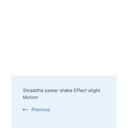
Post
Shraddha pawar shake Effect alight
Navigation
Motion
Previous