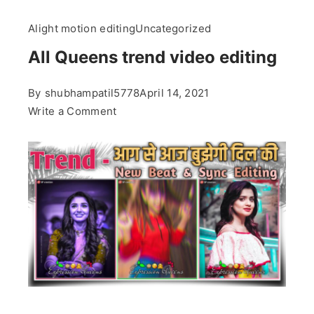
Alight motion editing
Uncategorized
All Queens trend video editing
By
shubhampatil5778
April 14, 2021
on
Write a Comment
All
Queens
trend
video
editing