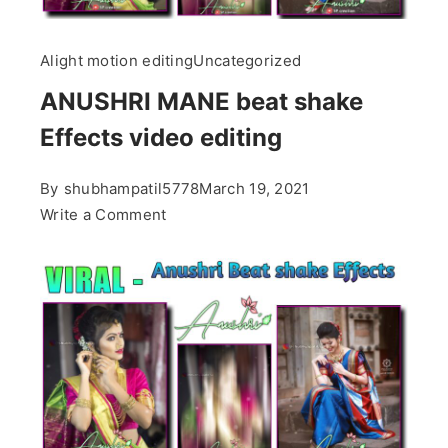
Alight motion editing
Uncategorized
ANUSHRI MANE beat shake
Effects video editing
By
shubhampatil5778
March 19, 2021
on
Write a Comment
ANUSHRI
MANE
beat
shake
Effects
video
editing