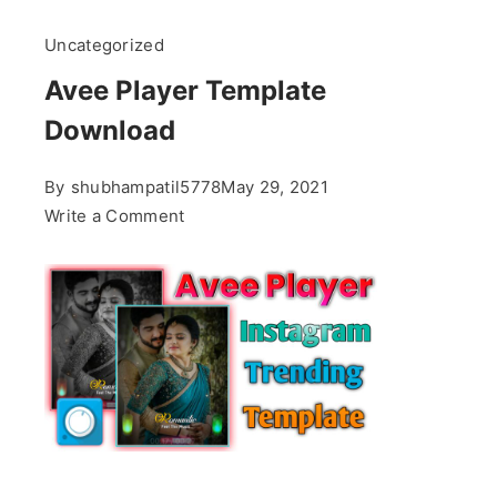
Uncategorized
Avee Player Template
Download
By
shubhampatil5778
May 29, 2021
on
Write a Comment
Avee
Player
Template
Download