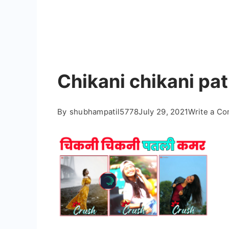
Chikani chikani pat
By
shubhampatil5778
July 29, 2021
Write a C