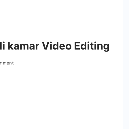
li kamar Video Editing
on
omment
Chikani
chikani
patli
kamar
Video
Editing