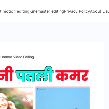
t motion editing
Kinemaster editing
Privacy Policy
About Us
li kamar Video Editing