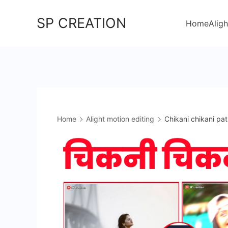
Skip
SP CREATION
to
Home
Aligh
content
Home
Alight motion editing
Chikani chikani pat