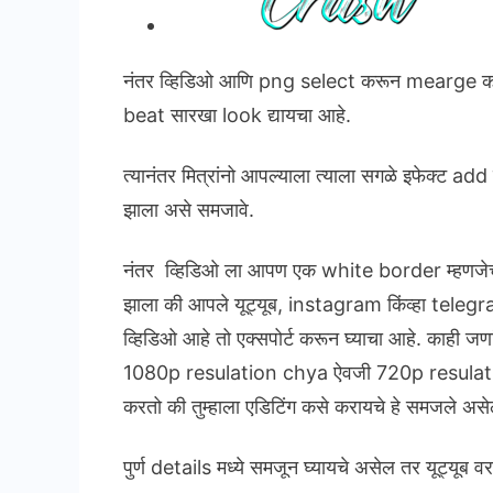
नंतर व्हिडिओ आणि png select करून mearge कर
beat सारखा look द्यायचा आहे.
त्यानंतर मित्रांनो आपल्याला त्याला सगळे इफेक्ट add
झाला असे समजावे.
नंतर व्हिडिओ ला आपण एक white border म्हणजेच 
झाला की आपले यूट्यूब, instagram किंव्हा tele
व्हिडिओ आहे तो एक्सपोर्ट करून घ्याचा आहे. काही जणांच्
1080p resulation chya ऐवजी 720p resulation s
करतो की तुम्हाला एडिटिंग कसे करायचे हे समजले असे
पुर्ण details मध्ये समजून घ्यायचे असेल तर यूट्यूब व