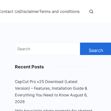
Contact Us
Disclaimer
Terms and conditions
Search
for:
Recent Posts
CapCut Pro v25 Download (Latest
Version) – Features, Installation Guide &
Everything You Need to Know
August 6,
2026
little boys/girls photo prompts for chatgpt