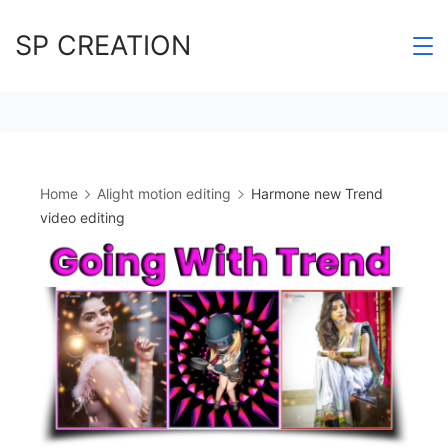
Skip
SP CREATION
to
content
Home
Alight motion editing
Harmone new Trend
video editing