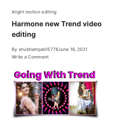
Alight motion editing
Harmone new Trend video
editing
By
shubhampatil5778
June 16, 2021
on
Write a Comment
Harmone
new
Trend
video
editing