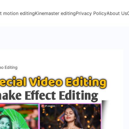
t motion editing
Kinemaster editing
Privacy Policy
About Us
eo Editing