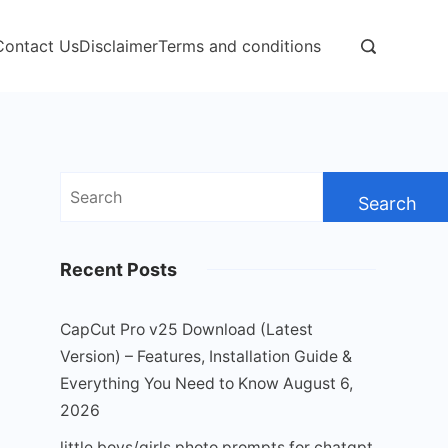
Contact Us
Disclaimer
Terms and conditions
Search
for:
Recent Posts
CapCut Pro v25 Download (Latest
Version) – Features, Installation Guide &
Everything You Need to Know
August 6,
2026
little boys/girls photo prompts for chatgpt