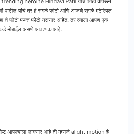
m trending heroine Hindavi Patil यांचे फोटो वापरून
ंदवी पाटील यांचे तर हे सगळे फोटो आणि आजचे सगळे मटेरियल
ा ते फोटो फक्त फोटो नसणार आहेत. तर त्याला आपण एक
ालकडे मोबाईल असणे आवश्यक आहे.
गोष्ट आपल्याला लागणार आहे ती म्हणजे alight motion हे