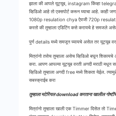
झाला की आपले यूट्यूब, instagram किंव्हा tele
व्हिडिओ आहे तो एक्सपोर्ट करून घ्याचा आहे. काही जणांच्
1080p resulation chya ऐवजी 720p resulation s
करतो की तुम्हाला एडिटिंग कसे करायचे हे समजले असे
पुर्ण details मध्ये समजून घ्यायचे असेल तर यूट्यूब व
मित्रांनो तसेच तुम्हाला असेच व्हिडिओ बघून शिकायच
करा. आपण आपल्या यूट्यूब वरती अगदी मराठी मधून 
व्हिडिओ तुम्हाला अगदी free मध्ये शिकता येईल. त्य
सबस्क्राईब करा
तुम्हाला मटेरियल download करताना खालील गोष्टींची
मित्रांनो तुम्हाला खाली एक Timmer दिसेल तो Timer