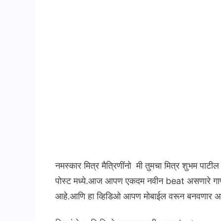
नमस्कार मित्र मैत्रिणींनो मी तुमचा मित्र शुभम पाटी
पोस्ट मध्ये.आज आपण एकदम नवीन beat असणारे गाणे
आहे.आणि हा व्हिडिओ आपण मोबाईल वरून बनवणार अ