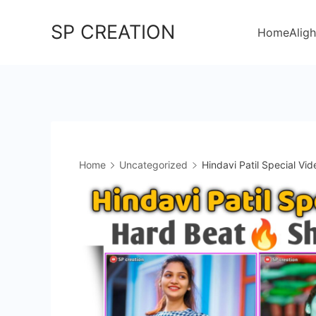
Skip
SP CREATION
to
Home
Aligh
content
Home
Uncategorized
Hindavi Patil Special Vid