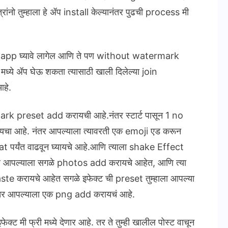
्रांनो तुम्हाला हे ॲप install केल्यानंतर पुढची process मी
otion app घ्यावे लागेल आणि ते पण without watermark
मध्ये ॲप घेऊ शकता त्यासाठी खाली दिलेल्या join
हे.
ark preset add करायची आहे.नंतर स्टार्ट पासून 1 no
चा आहे. नंतर आपल्याला त्यावरती एक emoji एड करून
 पर्यंत वाढवून घ्यायचे आहे.आणि त्याला shake Effect
नतर आपल्याला सगळे photos add करायचे आहेत, आणि त्या
करायचे आहेत सगळे इफेक्ट ची preset तुम्हाला आपल्या
तर आपल्याला एक png add करायचं आहे.
्ट मी फ्री मध्ये देणार आहे. तर ते तुम्ही खालील पोस्ट वाचून