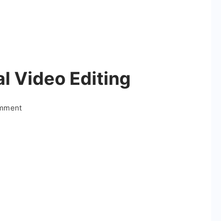
al Video Editing
on
omment
Hindavi
Patil
Special
Video
Editing