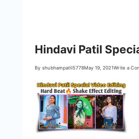
Hindavi Patil Speci
By
shubhampatil5778
May 19, 2021
Write a C