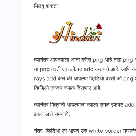
मिळवू शकता
त्यानंतर आपल्याला आता वरील png आहे तसा png आप
या png वरती एक इफेक्ट add करायचे आहे. आणि 
rays add केले की आपल्या व्हिडिओ वरती जो png आह
व्हिडिओ एकदम कडक दिसणार आहे.
त्यानंतर मित्रांनो आपल्याला त्याला सगळे इफेक्ट add
झाला असे समजावे.
नंतर व्हिडिओ ला आपण एक white border म्हणजेच 