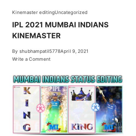
Kinemaster editing
Uncategorized
IPL 2021 MUMBAI INDIANS
KINEMASTER
By
shubhampatil5778
April 9, 2021
on
Write a Comment
IPL
2021
MUMBAI
INDIANS
KINEMASTER