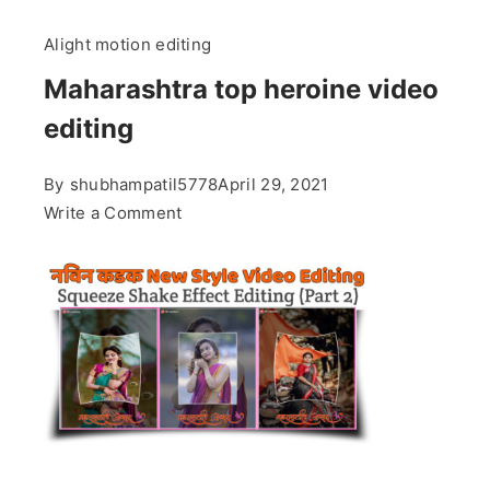
Alight motion editing
Maharashtra top heroine video
editing
By
shubhampatil5778
April 29, 2021
on
Write a Comment
Maharashtra
top
heroine
video
editing