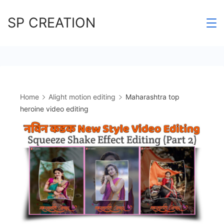
Skip
SP CREATION
to
content
Home
Alight motion editing
Maharashtra top
heroine video editing