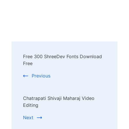
Post
Free 300 ShreeDev Fonts Download
Navigation
Free
Previous
Chatrapati Shivaji Maharaj Video
Editing
Next