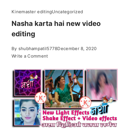
Kinemaster editing
Uncategorized
Nasha karta hai new video
editing
By
shubhampatil5778
December 8, 2020
on
Write a Comment
Nasha
karta
hai
new
video
editing