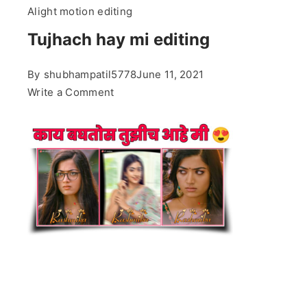
Alight motion editing
Tujhach hay mi editing
By
shubhampatil5778
June 11, 2021
on
Write a Comment
Tujhach
hay
mi
editing