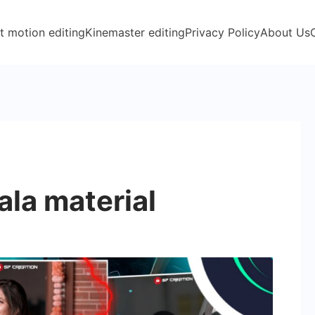
t motion editing
Kinemaster editing
Privacy Policy
About Us
ala material