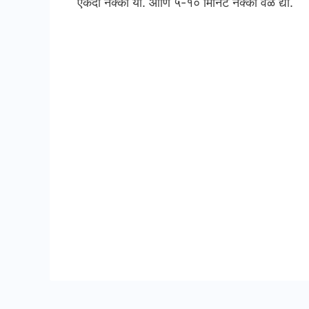
एकदा नक्की या. आणि ५-१० मिनिट नक्की वेळ द्या.