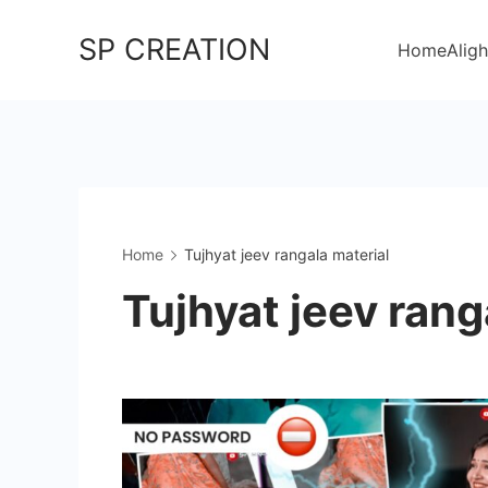
Skip
SP CREATION
to
Home
Aligh
content
Home
Tujhyat jeev rangala material
Tujhyat jeev rang