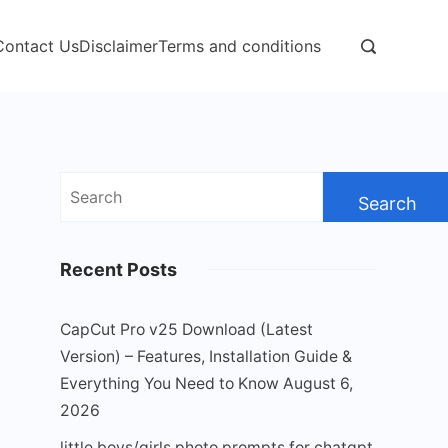
Contact Us
Disclaimer
Terms and conditions
Search
for:
Recent Posts
CapCut Pro v25 Download (Latest
Version) – Features, Installation Guide &
Everything You Need to Know
August 6,
2026
little boys/girls photo prompts for chatgpt