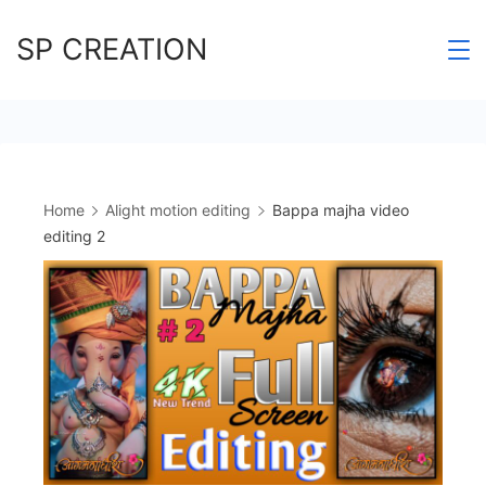
Skip
SP CREATION
to
content
Home
Alight motion editing
Bappa majha video
editing 2