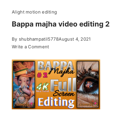
Alight motion editing
Bappa majha video editing 2
By
shubhampatil5778
August 4, 2021
on
Write a Comment
Bappa
majha
video
editing
2