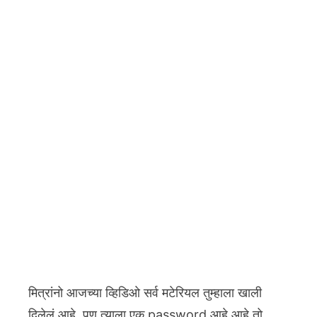
मित्रांनो आजच्या व्हिडिओ सर्व मटेरियल तुम्हाला खाली
दिलेलं आहे. पण त्याला एक password आहे आहे तो