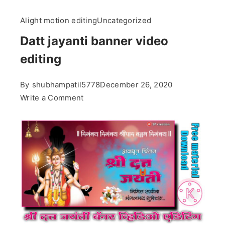
Alight motion editing
Uncategorized
Datt jayanti banner video
editing
By
shubhampatil5778
December 26, 2020
on
Write a Comment
Datt
jayanti
banner
video
editing