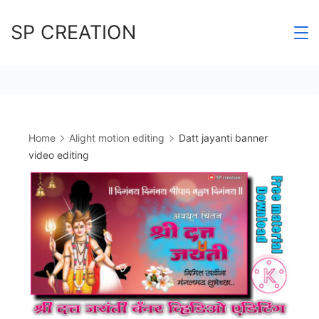
Skip
SP CREATION
to
content
Home
Alight motion editing
Datt jayanti banner
video editing