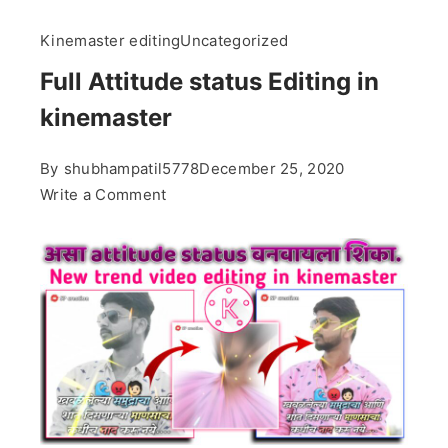
Kinemaster editing
Uncategorized
Full Attitude status Editing in
kinemaster
By
shubhampatil5778
December 25, 2020
on
Write a Comment
Full
Attitude
status
Editing
in
kinemaster