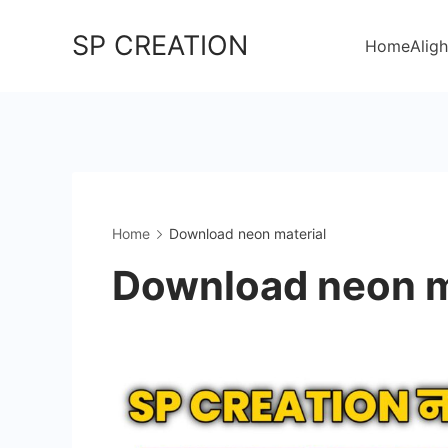
Skip
SP CREATION
to
Home
Aligh
content
Home
Download neon material
Download neon m