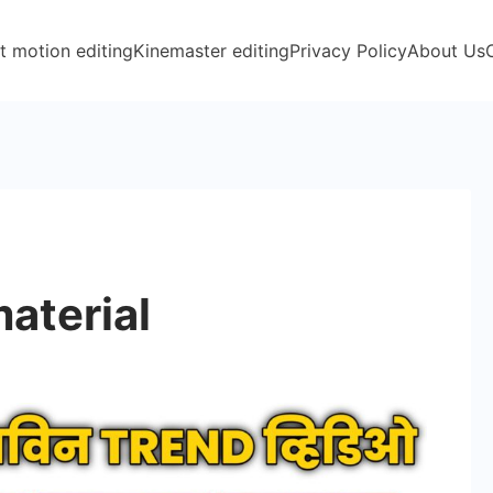
t motion editing
Kinemaster editing
Privacy Policy
About Us
aterial