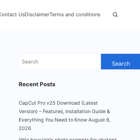
Contact Us
Disclaimer
Terms and conditions
Search
for:
Recent Posts
CapCut Pro v25 Download (Latest
Version) – Features, Installation Guide &
Everything You Need to Know
August 6,
2026
little boys/girls photo prompts for chatgpt