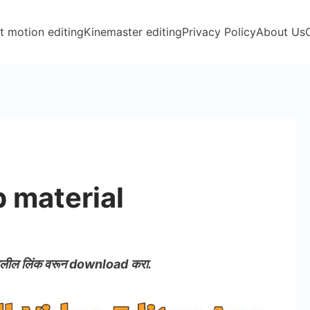
t motion editing
Kinemaster editing
Privacy Policy
About Us
 material
लील लिंक वरून download करा.