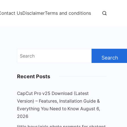
Contact Us
Disclaimer
Terms and conditions
Search
for:
Recent Posts
CapCut Pro v25 Download (Latest
Version) – Features, Installation Guide &
Everything You Need to Know
August 6,
2026
little boys/girls photo prompts for chatgpt