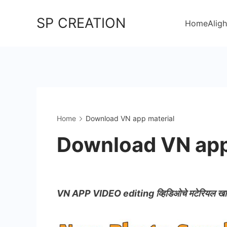
Skip
SP CREATION
to
Home
Aligh
content
Home
Download VN app material
Download VN app
VN APP VIDEO editing व्हिडिओचे मटेरियल खा