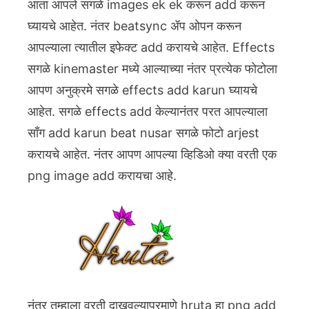
आता आपले सगळे images ek ek करून add करून
घ्यायचे आहेत. नंतर beatsync ॲप ओपन करून
आपल्याला त्यातील इफेक्ट add करायचे आहेत. Effects
सगळे kinemaster मध्ये आल्याच्या नंतर प्रत्येक फोटोला
आपण अनुक्रमे सगळे effects add karun घ्यायचे
आहेत. सगळे effects add केल्यानंतर परत आपल्याला
साँग add karun beat nusar सगळे फोटो arjest
करायचे आहेत. नंतर आपण आपल्या व्हिडिओ क्या वरती एक
png image add करायचा आहे.
नंतर तुम्हाला वरती दाखवल्याप्रमाणे hruta हा png add