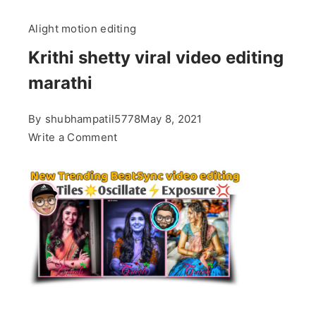
Alight motion editing
Krithi shetty viral video editing
marathi
By
shubhampatil5778
May 8, 2021
on
Write a Comment
Krithi
shetty
viral
video
editing
marathi