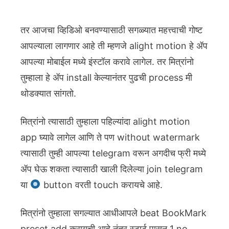
तर आजचा व्हिडिओ बनवण्यासाठी सगळ्यात महत्त्वाची गोष्ट
आपल्याला लागणार आहे ती म्हणजे alight motion हे ॲप
आपल्या मोबाईल मध्ये इंस्टॉल करावे लागेल. तर मित्रांनो
तुम्हाला हे ॲप install केल्यानंतर पुढची process मी
थोडक्यात सांगतो.
मित्रांनो त्यासाठी तुम्हाला पहिल्यांदा alight motion
app घ्यावे लागेल आणि ते पण without watermark
त्यासाठी तुम्ही आपल्या telegram वरून अगदीच फ्री मध्ये
ॲप घेऊ शकता त्यासाठी खाली दिलेल्या join telegram
या
button वरती touch करायचे आहे.
मित्रांनो तुम्हाला सगल्यात आधीआपले beat BookMark
preset add करायची आहे.नंतर स्टार्ट पासून 1 no