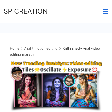
Skip
SP CREATION
to
content
Home
Alight motion editing
Krithi shetty viral video
editing marathi