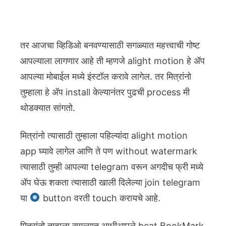
तर आजचा व्हिडिओ बनवण्यासाठी सगळ्यात महत्त्वाची गोष्ट
आपल्याला लागणार आहे ती म्हणजे alight motion हे ॲप
आपल्या मोबाईल मध्ये इंस्टॉल करावे लागेल. तर मित्रांनो
तुम्हाला हे ॲप install केल्यानंतर पुढची process मी
थोडक्यात सांगतो.
मित्रांनो त्यासाठी तुम्हाला पहिल्यांदा alight motion
app घ्यावे लागेल आणि ते पण without watermark
त्यासाठी तुम्ही आपल्या telegram वरून अगदीच फ्री मध्ये
ॲप घेऊ शकता त्यासाठी खाली दिलेल्या join telegram
या
button वरती touch करायचे आहे.
मित्रांनो तुम्हाला सगल्यात आधीआपले beat BookMark