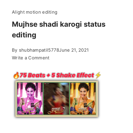
Alight motion editing
Mujhse shadi karogi status
editing
By
shubhampatil5778
June 21, 2021
on
Write a Comment
Mujhse
shadi
karogi
status
editing