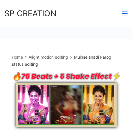
Skip
SP CREATION
to
content
Home
Alight motion editing
Mujhse shadi karogi
status editing