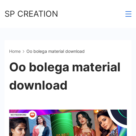
Skip
SP CREATION
to
content
Home
Oo bolega material download
Oo bolega material
download