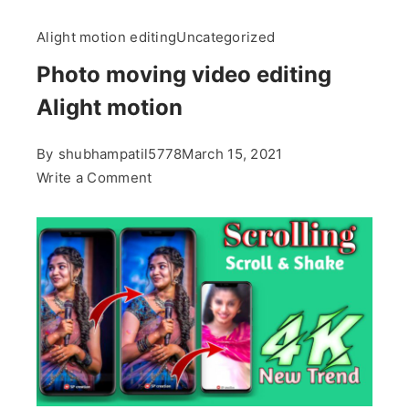
Alight motion editing
Uncategorized
Photo moving video editing
Alight motion
By
shubhampatil5778
March 15, 2021
on
Write a Comment
Photo
moving
video
editing
Alight
motion