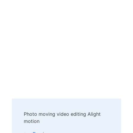
Post
Photo moving video editing Alight
Navigation
motion