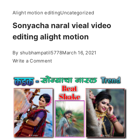
Alight motion editing
Uncategorized
Sonyacha naral vieal video
editing alight motion
By
shubhampatil5778
March 16, 2021
on
Write a Comment
Sonyacha
naral
vieal
video
editing
alight
motion