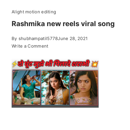
Alight motion editing
Rashmika new reels viral song
By
shubhampatil5778
June 28, 2021
on
Write a Comment
Rashmika
new
reels
viral
song