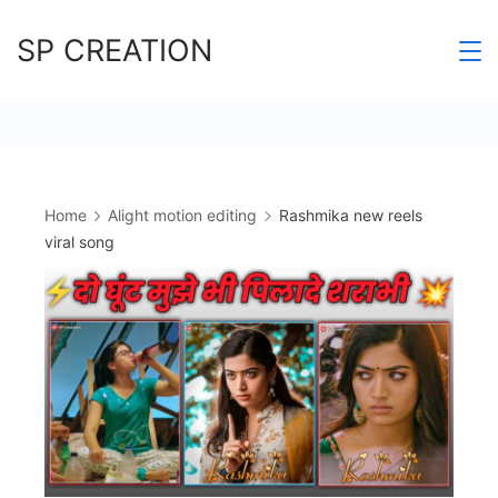
Skip
SP CREATION
to
content
Home
Alight motion editing
Rashmika new reels
viral song