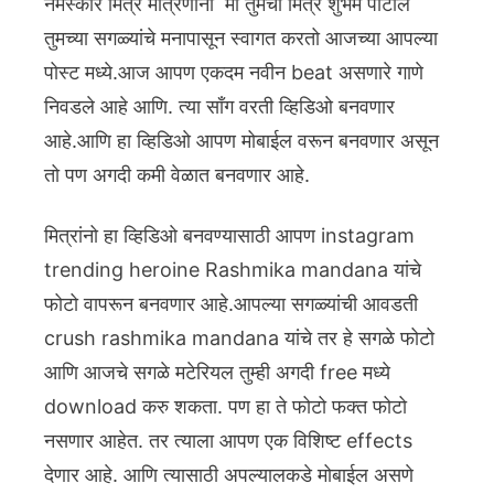
नमस्कार मित्र मैत्रिणींनो मी तुमचा मित्र शुभम पाटील
तुमच्या सगळ्यांचे मनापासून स्वागत करतो आजच्या आपल्या
पोस्ट मध्ये.आज आपण एकदम नवीन beat असणारे गाणे
निवडले आहे आणि. त्या साँग वरती व्हिडिओ बनवणार
आहे.आणि हा व्हिडिओ आपण मोबाईल वरून बनवणार असून
तो पण अगदी कमी वेळात बनवणार आहे.
मित्रांनो हा व्हिडिओ बनवण्यासाठी आपण instagram
trending heroine Rashmika mandana यांचे
फोटो वापरून बनवणार आहे.आपल्या सगळ्यांची आवडती
crush rashmika mandana यांचे तर हे सगळे फोटो
आणि आजचे सगळे मटेरियल तुम्ही अगदी free मध्ये
download करु शकता.
पण हा ते फोटो फक्त फोटो
नसणार आहेत. तर त्याला आपण एक विशिष्ट effects
देणार आहे. आणि त्यासाठी अपल्यालकडे मोबाईल असणे