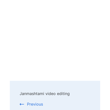
Post
Janmashtami video editing
Navigation
Previous