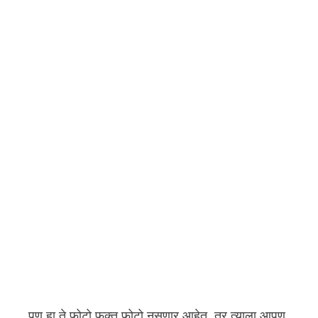
पण हा ते फोटो फक्त फोटो नसणार आहेत. तर त्याला आपण