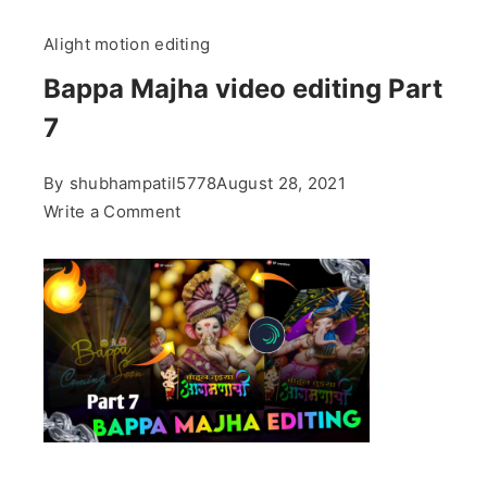
Alight motion editing
Bappa Majha video editing Part
7
By
shubhampatil5778
August 28, 2021
on
Write a Comment
Bappa
Majha
video
editing
Part
7