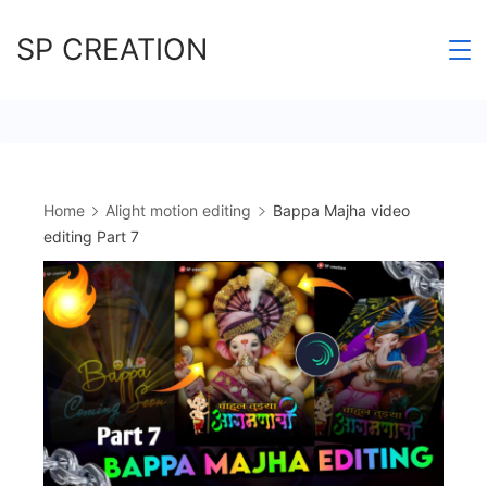
Skip
SP CREATION
to
content
Home
Alight motion editing
Bappa Majha video
editing Part 7