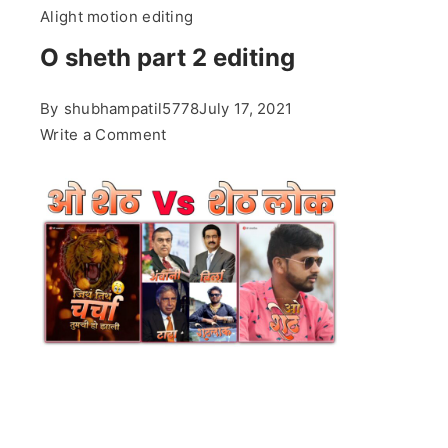
Alight motion editing
O sheth part 2 editing
By
shubhampatil5778
July 17, 2021
on
Write a Comment
O
sheth
part
2
editing