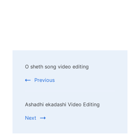
Post
O sheth song video editing
Navigation
Previous
Ashadhi ekadashi Video Editing
Next